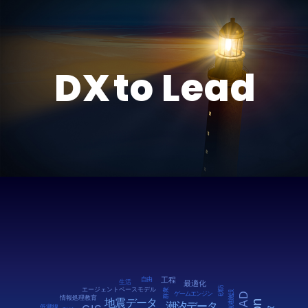
DX
t
o
L
e
a
d